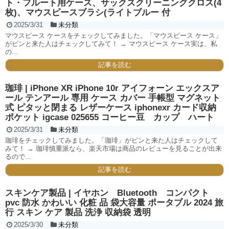
ト・フルート用ケース、サックスクリーニングクロス(4
枚)、マウスピースブラシ(ライトブルー 付
2025/3/31
未分類
マウスピース ケースをチェックしてみました。「マウスピース ケース」
がピンと来た人はチェックしてみて！ → マウスピース ケース実は、私
の...
記事を読む
珈琲 | iPhone XR iPhone 10r アイフォーン エックスア
ール テンアール 専用 ケース カバー 手帳型 マグネット
式 ピタッと閉まる レザーケース iphonexr カード収納
ポケット igcase 025655 コーヒー豆 カップ ハート
2025/3/31
未分類
珈琲をチェックしてみました。「珈琲」がピンと来た人はチェックして
みて！ → 珈琲慎重派なら、楽天市場は商品のレビューを見ることが出来
るので...
記事を読む
スキンケア製品 | イヤホン Bluetooth コンパクト
pvc 防水 かわいい 化粧 品 袋大容量 ポータブル 2024 旅
行 スキン ケア 製品 洗浄 収納袋 透明
2025/3/30
未分類