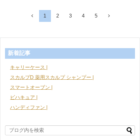
1
2
3
4
5
新着記事
キャリーケース |
スカルプD 薬用スカルプ シャンプー |
スマートオーブン |
ビハキュア |
ハンディファン |