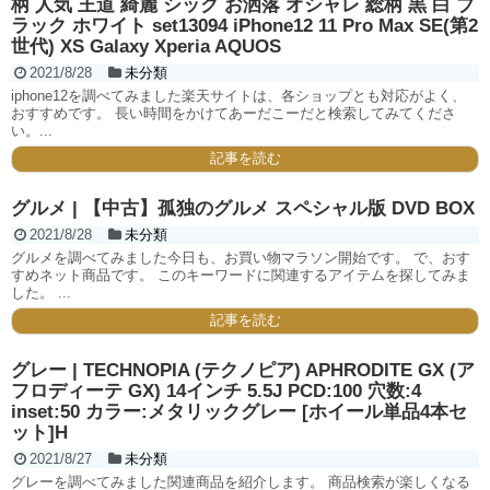
柄 人気 王道 綺麗 シック お洒落 オシャレ 総柄 黒 白 ブ
ラック ホワイト set13094 iPhone12 11 Pro Max SE(第2
世代) XS Galaxy Xperia AQUOS
2021/8/28
未分類
iphone12を調べてみました楽天サイトは、各ショップとも対応がよく、
おすすめです。 長い時間をかけてあーだこーだと検索してみてくださ
い。...
記事を読む
グルメ | 【中古】孤独のグルメ スペシャル版 DVD BOX
2021/8/28
未分類
グルメを調べてみました今日も、お買い物マラソン開始です。 で、おす
すめネット商品です。 このキーワードに関連するアイテムを探してみま
した。 ...
記事を読む
グレー | TECHNOPIA (テクノピア) APHRODITE GX (ア
フロディーテ GX) 14インチ 5.5J PCD:100 穴数:4
inset:50 カラー:メタリックグレー [ホイール単品4本セ
ット]H
2021/8/27
未分類
グレーを調べてみました関連商品を紹介します。 商品検索が楽しくなる