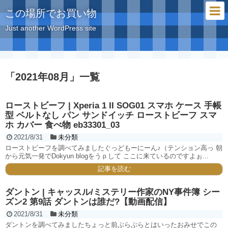
この場所でお買い物
Just another WordPress site
「
2021年08月
」
一覧
ローストビーフ | Xperia 1 II SOG01 スマホ ケース 手帳
型 ベルトなし パン サンドイッチ ローストビーフ スマ
ホ カバー 食べ物 eb33301_03
2021/8/31
未分類
ローストビーフを調べてみましたぐっどもーにーん♪（テンション高っ 朝
から元気一発でDokyun blogをうｐして ここに来ているのですよぉ...
記事を読む
ダントン | キャッスル/ミステリー作家のNY事件簿 シー
ズン2 第9話 ダントンは誰だ?【動画配信】
2021/8/31
未分類
ダントンを調べてみましたちょっと前ぶらぶらとはいったおみせでこの