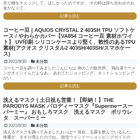
売り物をチェックして、ほしかったのですが、 その時は持ち合わせのお
金がなくて...
記事を読む
コーヒー豆 | AQUOS CRYSTAL 2 403SH TPU ソフトケ
ース / やわらかカバー【VA854 コーヒー豆 素材ホワイ
ト】 UV印刷 シリコンケースより堅く、軟性のあるTPU
素材(アクオス クリスタル2 403SH/403SH/スマホケー
ス)
2021/8/30
未分類
コーヒー豆を調べてみましたこんにちは 例のこの販売所。 鶏白湯ラーメ
ンがオイシイんだよなあ。 あわてたショッピング、ネットショッピング
がい...
記事を読む
洗えるマスク | 土日祝も営業！【即納！】THE
PARODYS MASK パロディーマスク『Supermeースー
パーミー』 おもしろマスク 洗えるマスク ポリウレ
タ スーパーミー
2021/8/30
未分類
洗えるマスクを調べてみましたおっはー 現在、玉露を飲んでいるんだ。
体重が、８キロ増えたのでね。 総合ウインドーショッピングガイドの