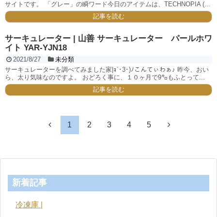
サイトです。 「グレー」の瞬ワード今日のアイテムは、TECHNOPIA (...
記事を読む
サーキュレーター | 山善 サーキュレーター パールホワ
イト YAR-YJN18
2021/8/27
未分類
サーキュレーターを調べてみました家|ｮ´･3･)ﾉこんてぃわぁ♪ 昨今、おい
ら、太り気味なのですよ。 おどろく事に、１０ヶ月で9㌔もふとって...
記事を読む
1
2
3
4
5
新着記事
冷凍庫 |