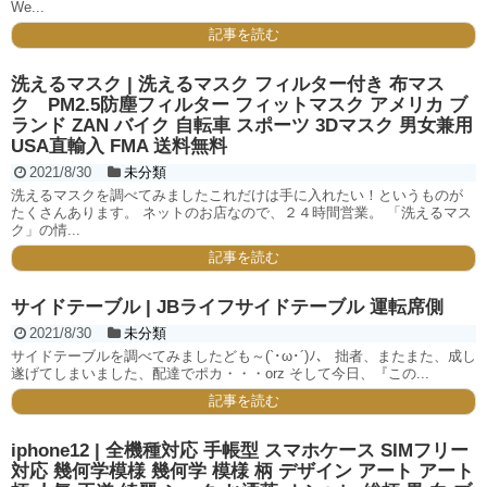
We...
記事を読む
洗えるマスク | 洗えるマスク フィルター付き 布マス
ク PM2.5防塵フィルター フィットマスク アメリカ ブ
ランド ZAN バイク 自転車 スポーツ 3Dマスク 男女兼用
USA直輸入 FMA 送料無料
2021/8/30
未分類
洗えるマスクを調べてみましたこれだけは手に入れたい！というものが
たくさんあります。 ネットのお店なので、２４時間営業。 「洗えるマス
ク」の情...
記事を読む
サイドテーブル | JBライフサイドテーブル 運転席側
2021/8/30
未分類
サイドテーブルを調べてみましたども～(`･ω･´)ﾉ、 拙者、またまた、成し
遂げてしまいました、配達でポカ・・・orz そして今日、『この...
記事を読む
iphone12 | 全機種対応 手帳型 スマホケース SIMフリー
対応 幾何学模様 幾何学 模様 柄 デザイン アート アート