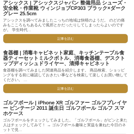
アシックス | アシックスジャパン 整備用品 シューズ・
安全靴・作業靴 ウィンジョブCP303 ブラック×ダーク
グレー 25.5cm
アシックスを調べてみましたこっちの地域は快晴のようだ。 のどの痛
みもこころもちあるんで風邪とかだったりしてしまったらよいのです
が。 学生時代...
記事を読む
食器棚 | 消毒キャビネット家庭、キッチンテーブル食
器ティーセットミルクボトル、消毒食器棚、デスクト
ップディッシュドライヤー、清掃キャビネット
食器棚を調べてみました関連商品を紹介します。 商品検索、ショッピ
ングをする前に確認しておきたい事などを検索して楽しくお買い物して
ください。 ...
記事を読む
ゴルフボール | iPhone XR ゴルファー ゴルフプレイヤ
ー ビンテージ 2011 誕生日 ゴルフボール ゴルフ スマ
ホケース
ゴルフボールをチェックしてみました。「ゴルフボール」がピンと来た
人はチェックしてみて！ → ゴルフボール趣味と実益を兼ねた今日のネ
ットで見...