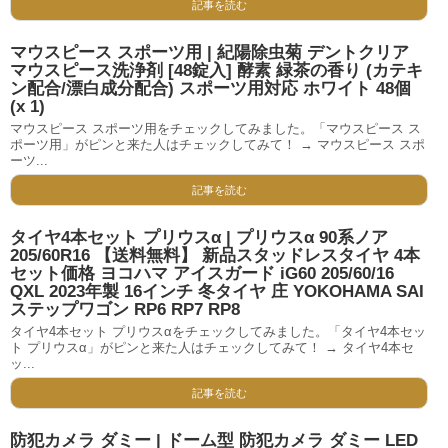
記事を読む
マウスピース スポーツ用 | 紀陽除虫菊 デントクリア
マウスピース洗浄剤 [48錠入] 酵素 緑茶の香り (カテキ
ン配合/漂白成分配合) スポーツ用対応 ホワイト 48個
(x 1)
マウスピース スポーツ用をチェックしてみました。「マウスピース ス
ポーツ用」がピンと来た人はチェックしてみて！ → マウスピース スポ
ーツ...
記事を読む
タイヤ4本セット プリウスα | プリウスα 90系ノア
205/60R16 【送料無料】 新品スタッドレスタイヤ 4本
セット価格 ヨコハマ アイスガード iG60 205/60/16
QXL 2023年製 16インチ 冬タイヤ 庄 YOKOHAMA SAI
ステップワゴン RP6 RP7 RP8
タイヤ4本セット プリウスαをチェックしてみました。「タイヤ4本セッ
ト プリウスα」がピンと来た人はチェックしてみて！ → タイヤ4本セ
ッ...
記事を読む
防犯カメラ ダミー | ドーム型 防犯カメラ ダミー LED