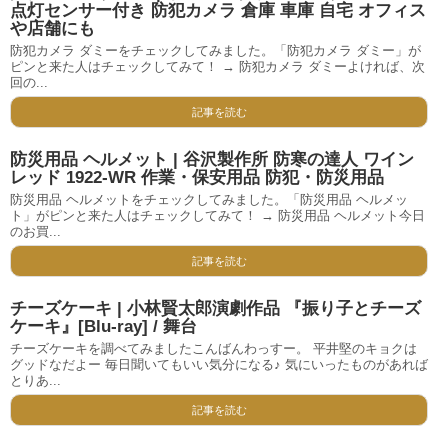
点灯センサー付き 防犯カメラ 倉庫 車庫 自宅 オフィス
や店舗にも
防犯カメラ ダミーをチェックしてみました。「防犯カメラ ダミー」が
ピンと来た人はチェックしてみて！ → 防犯カメラ ダミーよければ、次
回の...
記事を読む
防災用品 ヘルメット | 谷沢製作所 防寒の達人 ワイン
レッド 1922-WR 作業・保安用品 防犯・防災用品
防災用品 ヘルメットをチェックしてみました。「防災用品 ヘルメッ
ト」がピンと来た人はチェックしてみて！ → 防災用品 ヘルメット今日
のお買...
記事を読む
チーズケーキ | 小林賢太郎演劇作品 『振り子とチーズ
ケーキ』[Blu-ray] / 舞台
チーズケーキを調べてみましたこんばんわっすー。 平井堅のキョクは
グッドなだよー 毎日聞いてもいい気分になる♪ 気にいったものがあれば
とりあ...
記事を読む